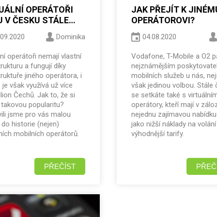
UÁLNÍ OPERÁTOŘI
JAK PŘEJÍT K JINÉM
 V ČESKU STÁLE
OPERÁTOROVI?
BENĚJŠÍ. ODKUD SE
.09.2020
Dominika
04.08.2020
I?
lní operátoři nemají vlastní
Vodafone, T-Mobile a O2 pa
trukturu a fungují díky
nejznámějším poskytovat
truktuře jiného operátora, i
mobilních služeb u nás, ne
 je však využívá už více
však jedinou volbou. Stále 
lion Čechů. Jak to, že si
se setkáte také s virtuální
i takovou popularitu?
operátory, kteří mají v zálo
vili jsme pro vás malou
nejednu zajímavou nabídku
do historie (nejen)
jako nižší náklady na volání
lních mobilních operátorů.
výhodnější tarify.
PŘEČÍST
PŘEČ