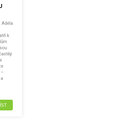
U
Adéla
tří k
elům
jsou
častěji
mi
ze
 –
 a
ÍST