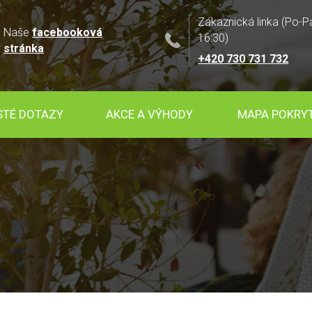
Zákaznická linka (Po-P
Naše
facebooková
16:30)
stránka
+420 730 731 732
STÉ DOTAZY
AKCE A VÝHODY
MAPA POKRYT