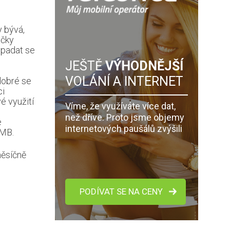
y bývá,
ačky
padat se
JEŠTĚ
VÝHODNĚJŠÍ
VOLÁNÍ A INTERNET
dobré se
ci
é využití
Víme, že využíváte více dat,
než dříve. Proto jsme objemy
e
internetových paušálů zvýšili
 MB.
ěsíčně
PODÍVAT SE NA CENY