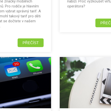
né značky mobilních
nabízí. Proč vyzkoušet virt
nů. Pro rodiče je hlavním
operátora?
m vybrat správný tarif. A
 mohl takový tarif pro děti
at se dočtete v našem
PŘEČ
.
PŘEČÍST