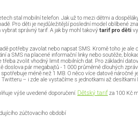
ech stal mobilní telefon. Jak už to mezi dětmi a dospělák
ípadě. Pro děti je nejdůležitější poslední model oblíbené zn
vybrat správný tarif. A jak by mohl takový
tarif pro děti
vy
padě potřeby zavolat nebo napsat SMS. Kromě toho je ale 
lání a SMS na placené informační linky nebo soutěže, bloka
řeba zvolit vhodný limit mobilních dat. Pro základní datov
atě doslova pár megabajtů - 1 000 průměrně dlouhých zpráv
spotřebuje méně než 1 MB. O něco více datově náročné j
 Twitteru – i zde ale vystačíme s jednotkami až desítkami
Dětský tarif
ý splňuje výše uvedené doporučení.
za 100 Kč m
dujícího zúčtovacího období