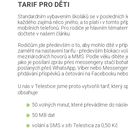
TARIF PRO DĚTI
Standardním vybavením školáků se v posledních let
každého zajímá něco jiného, a to platí i v tomto př
mobilních telefonů. Pro rodiče je hlavním tématem 
dočtete v našem článku.
Rodičům jde především o to, aby mohlo dítě v pří
zaměřit na nastavení tarifu - především blokaci vo
mezinárodních hovorů a MMS. Podle věku dítěte je t
jako je posílaní zpráv přes messengery stačí boh
poslaných přeš WhatsApp, Viber nebo Messenger 
přidávání příspěvků a četování na Facebooku nebo
U nás v Telestice jsme proto vytvořili tarif, kter
obsahuje:
50 volných minut, které převádíme do násle
50 MB dat
volání a SMS v síti Telestica za 0,50 Kč