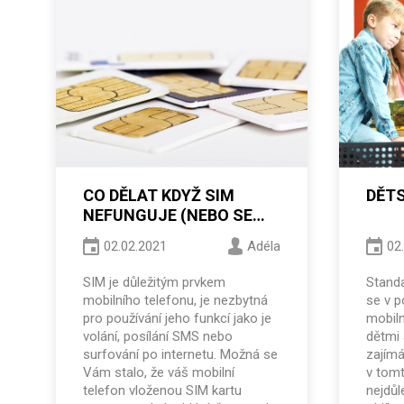
CO DĚLAT KDYŽ SIM
DĚTS
NEFUNGUJE (NEBO SE
NECHCE REGISTROVAT
02.02.2021
Adéla
02
DO SÍTĚ)
SIM je důležitým prvkem
Stand
mobilního telefonu, je nezbytná
se v p
pro používání jeho funkcí jako je
mobiln
volání, posílání SMS nebo
dětmi 
surfování po internetu. Možná se
zajímá
Vám stalo, že váš mobilní
v tomt
telefon vloženou SIM kartu
nejdůl