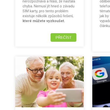
nerozpoznává a hlásí, že nastala
oblíbe
chyba. Nemusí jít hned o závadu
telefo
SIM karty, pro tento problém
témate
existuje několik způsobů řešení,
jak by
které můžete vyzkoušet.
vypad
článku
PŘEČÍST