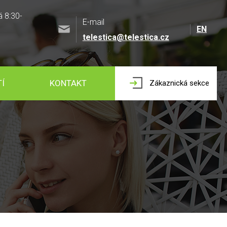
á 8:30-
E-mail
EN
telestica@telestica.cz
Í
KONTAKT
Zákaznická sekce