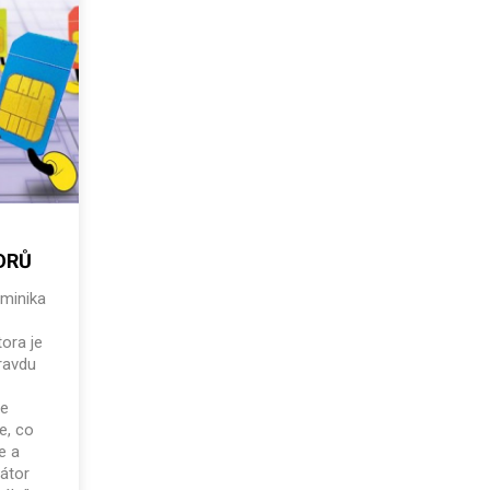
ORŮ
minika
tora je
pravdu
le
e, co
e a
átor