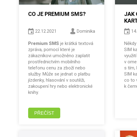
CO JE PREMIUM SMS?
JAK 
KART
PUK 
22.12.2021
Dominika
14
Premium SMS
je krátká textová
Někdy
zpráva, pomocí které je
SIM ka
zákazníkovi umožněno zaplatit
využit
prostřednictvím mobilního
v ome
telefonu cenu za zboží nebo
s tím,
služby. Může se jednat o platbu
SIM k
jízdenky, hlasování v soutěži,
co to 
zakoupení hry nebo elektronické
k čem
knihy.
PŘEČÍST