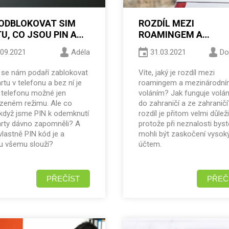
ODBLOKOVAT SIM
ROZDÍL MEZI
U, CO JSOU PIN A
ROAMINGEM A
KÓDY
MEZINÁRODNÍM
.09.2021
Adéla
31.03.2021
Do
VOLÁNÍM
 se nám podaří zablokovat
Víte, jaký je rozdíl mezi
rtu v telefonu a bez ní je
roamingem a mezinárodn
í telefonu možné jen
voláním? Jak funguje volán
zeném režimu. Ale co
do zahraničí a ze zahranič
 když jsme PIN k odemknutí
rozdíl je přitom velmi důleži
arty dávno zapomněli? A
protože při neznalosti byst
vlastně PIN kód je a
mohli být zaskočení vyso
u všemu slouží?
účtem.
PŘEČÍST
PŘEČ