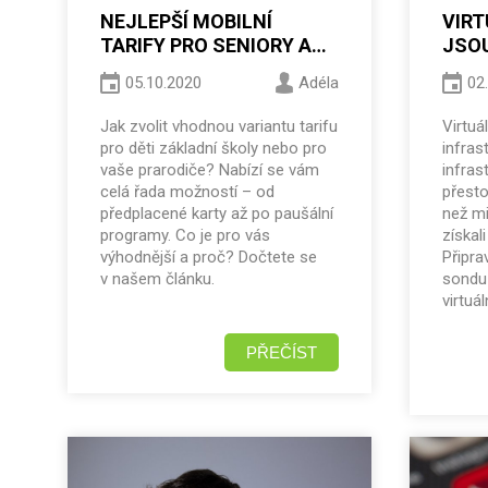
NEJLEPŠÍ MOBILNÍ
VIRT
TARIFY PRO SENIORY A
JSOU
ŠKOLÁKY? ZJISTĚTE,
OBLÍ
05.10.2020
Adéla
02
KTERÉ TO JSOU
VZAL
Jak zvolit vhodnou variantu tarifu
Virtuá
pro děti základní školy nebo pro
infras
vaše prarodiče? Nabízí se vám
infras
celá řada možností – od
přesto
předplacené karty až po paušální
než mi
programy. Co je pro vás
získal
výhodnější a proč? Dočtete se
Připra
v našem článku.
sondu 
virtuá
PŘEČÍST