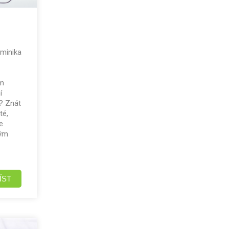
minika
ím
í
í? Znát
té,
e
kým
ÍST