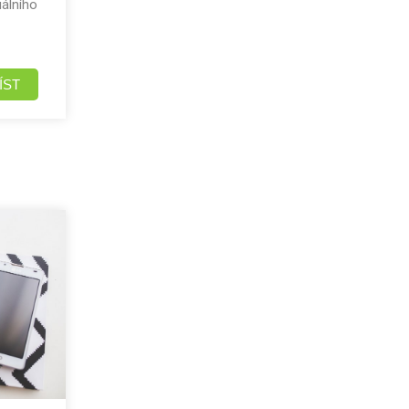
uálního
ÍST