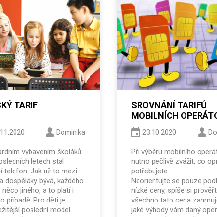
KÝ TARIF
SROVNÁNÍ TARIFŮ
MOBILNÍCH OPERÁT
.11.2020
Dominika
23.10.2020
Do
ardním vybavením školáků
Při výběru mobilního operá
osledních letech stal
nutno pečlivě zvážit, co o
í telefon. Jak už to mezi
potřebujete.
a dospěláky bývá, každého
Neorientujte se pouze pod
 něco jiného, a to platí i
nízké ceny, spíše si prověřt
o případě. Pro děti je
všechno tato cena zahrnuj
ežitější poslední model
jaké výhody vám daný oper