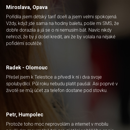
Miroslava, Opava
Pořídila jsem dětský tarif dceři a jsem velmi spokojená.
Vždy, když jde sama na hodiny baletu, pošle mi SMS, že
dobře dorazila a já se o ni nemusím bát. Navíc nikdy
nehrozí, že by jí došel kredit, ani že by volala na nějaké
pofidérní soutěže.
Radek - Olomouc
Přešel jsem k Telestice a přivedl k ní i dva svoje
spolubydlící. Půl roku nebudu platit paušál. Asi poprvé v
životě se můj účet za telefon dostane pod stovku.
Petr, Humpolec
Protože toho moc neprovolám a internet v mobilu