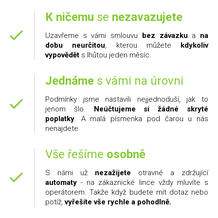
K ničemu
se
nezavazujete
Uzavřeme s vámi smlouvu
bez závazku
a
na
dobu neurčitou
, kterou můžete
kdykoliv
vypovědět
s lhůtou jeden měsíc.
Jednáme
s vámi na úrovni
Podmínky jsme nastavili nejjednoduší, jak to
jenom šlo.
Neúčtujeme si žádné skryté
poplatky
. A malá písmenka pod čarou u nás
nenajdete.
Vše řešíme
osobně
S námi už
nezažijete
otravné a zdržující
automaty
- na zákaznické lince vždy mluvíte s
operátorem. Takže když budete mít dotaz nebo
potíž,
vyřešíte vše rychle a pohodlně.