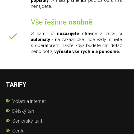
poplatky
. A malá písmenka pod čarou u nás
nenajdete.
Vše řešíme
osobně
S námi už
nezažijete
otravné a zdržující
automaty
- na zákaznické lince vždy mluvíte
s operátorem. Takže když budete mít dotaz
nebo potíž,
vyřešíte vše rychle a pohodlně.
TARIFY
Volání a internet
Dětský tarif
Seniorský tarif
Ceník