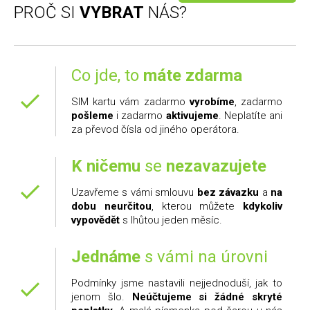
PROČ SI
VYBRAT
NÁS?
Co jde, to
máte zdarma
SIM kartu vám zadarmo
vyrobíme
, zadarmo
pošleme
i zadarmo
aktivujeme
. Neplatíte ani
za převod čísla od jiného operátora.
K ničemu
se
nezavazujete
Uzavřeme s vámi smlouvu
bez závazku
a
na
dobu neurčitou
, kterou můžete
kdykoliv
vypovědět
s lhůtou jeden měsíc.
Jednáme
s vámi na úrovni
Podmínky jsme nastavili nejjednoduší, jak to
jenom šlo.
Neúčtujeme si žádné skryté