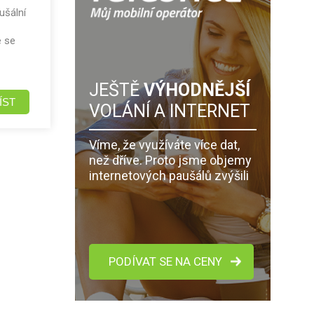
ušální
e se
JEŠTĚ
VÝHODNĚJŠÍ
ÍST
VOLÁNÍ A INTERNET
Víme, že využíváte více dat,
než dříve. Proto jsme objemy
internetových paušálů zvýšili
PODÍVAT SE NA CENY