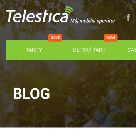
NOVÉ
NOVÉ
TARIFY
DĚTSKÝ TARIF
ČA
BLOG