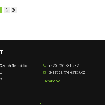
3
2
KT
 Czech Republic
+420 730 731 732
/2
telestica@telestica.cz
no
Facebook
EN