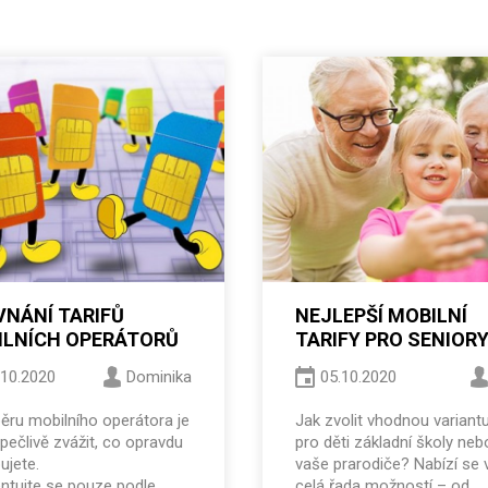
NÁNÍ TARIFŮ
NEJLEPŠÍ MOBILNÍ
ILNÍCH OPERÁTORŮ
TARIFY PRO SENIORY
ŠKOLÁKY? ZJISTĚTE
.10.2020
Dominika
05.10.2020
KTERÉ TO JSOU
běru mobilního operátora je
Jak zvolit vhodnou variantu
pečlivě zvážit, co opravdu
pro děti základní školy neb
ujete.
vaše prarodiče? Nabízí se
ntujte se pouze podle
celá řada možností – od