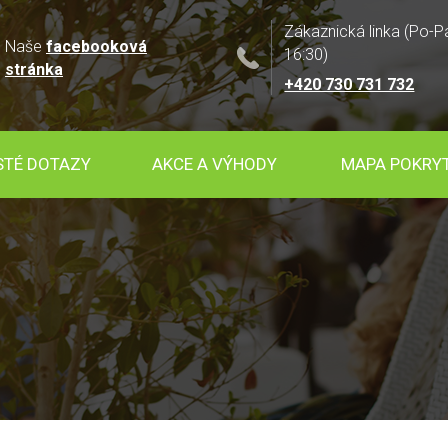
Zákaznická linka (Po-P
Naše
facebooková
16:30)
stránka
+420 730 731 732
STÉ DOTAZY
AKCE A VÝHODY
MAPA POKRYT