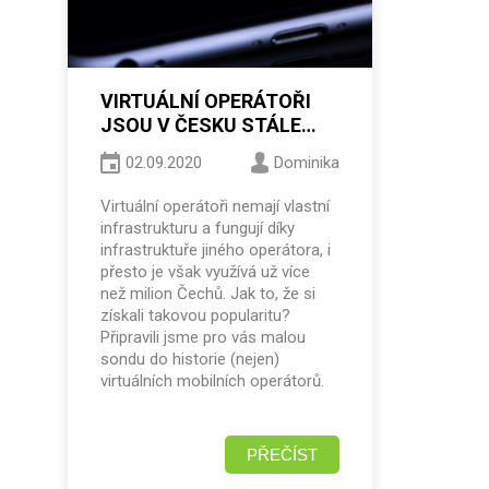
VIRTUÁLNÍ OPERÁTOŘI
JSOU V ČESKU STÁLE
OBLÍBENĚJŠÍ. ODKUD SE
02.09.2020
Dominika
VZALI?
Virtuální operátoři nemají vlastní
infrastrukturu a fungují díky
infrastruktuře jiného operátora, i
přesto je však využívá už více
než milion Čechů. Jak to, že si
získali takovou popularitu?
Připravili jsme pro vás malou
sondu do historie (nejen)
virtuálních mobilních operátorů.
PŘEČÍST