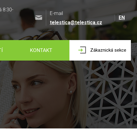
á 8:30-
E-mail
EN
telestica@telestica.cz
Í
KONTAKT
Zákaznická sekce