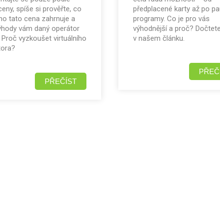
ceny, spíše si prověřte, co
předplacené karty až po pa
o tato cena zahrnuje a
programy. Co je pro vás
ýhody vám daný operátor
výhodnější a proč? Dočtet
. Proč vyzkoušet virtuálního
v našem článku.
tora?
PŘEČ
PŘEČÍST