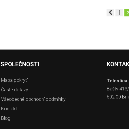
1
 SPOLEČNOSTI
KONTA
Mapa pokrytí
Telestica
Bašty 413
Časté dotazy
602 00 Br
Všeobecné obchodní podmínky
Kontakt
Blog