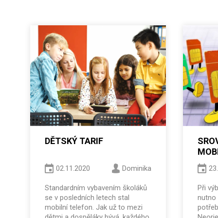
DĚTSKÝ TARIF
SROV
MOB
02.11.2020
Dominika
23
Standardním vybavením školáků
Při vý
se v posledních letech stal
nutno 
mobilní telefon. Jak už to mezi
potřeb
dětmi a dospěláky bývá, každého
Neorie